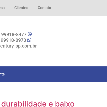
esa
Clientes
Contato
1 99918-8477
1 99918-0973
entury-sp.com.br
nte
durabilidade e baixo