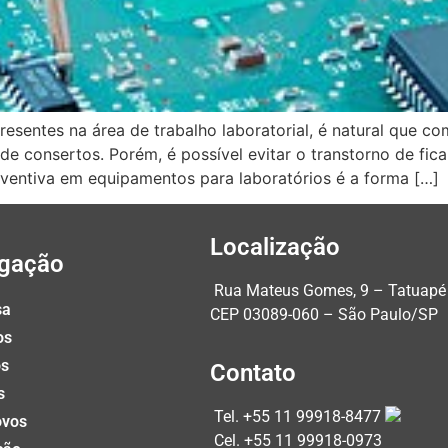
sentes na área de trabalho laboratorial, é natural que co
de consertos. Porém, é possível evitar o transtorno de fi
eventiva em equipamentos para laboratórios é a forma […]
Localização
gação
Rua Mateus Gomes, 9 – Tatuapé
sa
CEP 03089-060 – São Paulo/SP
os
os
Contato
s
Tel. +55 11 99918-8477
ovos
Cel. +55 11 99918-0973