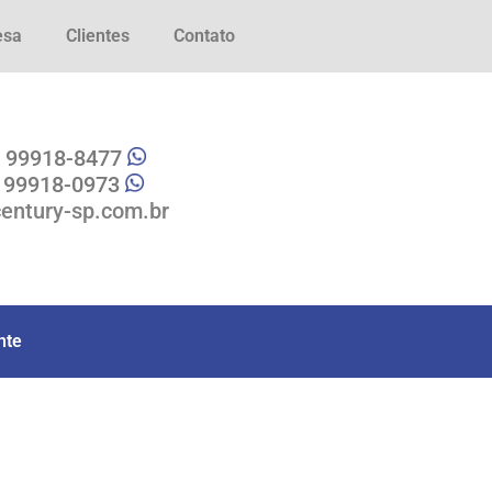
esa
Clientes
Contato
1 99918-8477
1 99918-0973
entury-sp.com.br
nte