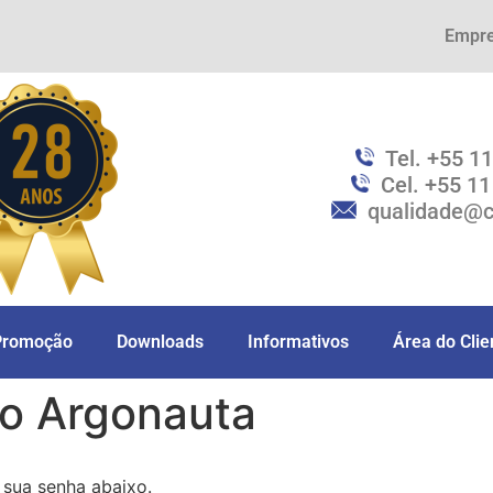
Empr
Tel. +55 1
Cel. +55 1
qualidade@c
Promoção
Downloads
Informativos
Área do Clie
uto Argonauta
 sua senha abaixo.