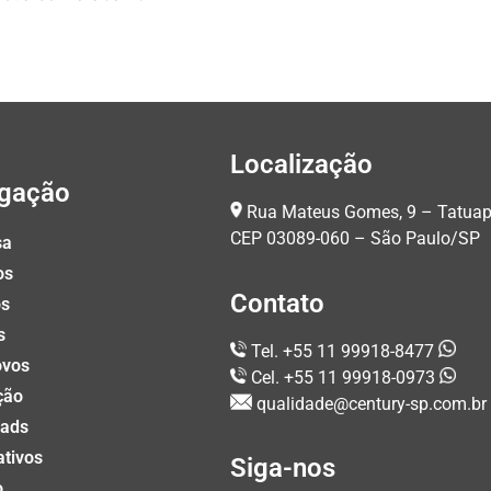
Localização
gação
Rua Mateus Gomes, 9 – Tatua
CEP 03089-060 – São Paulo/SP
sa
os
Contato
os
s
Tel. +55 11 99918-8477
ovos
Cel. +55 11 99918-0973
ção
qualidade@century-sp.com.br
ads
ativos
Siga-nos
o